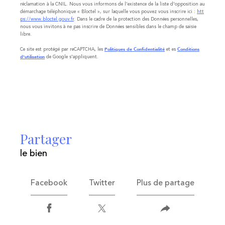
réclamation à la CNIL. Nous vous informons de l’existence de la liste d'opposition au
démarchage téléphonique « Bloctel », sur laquelle vous pouvez vous inscrire ici :
htt
ps://www.bloctel.gouv.fr
. Dans le cadre de la protection des Données personnelles,
nous vous invitons à ne pas inscrire de Données sensibles dans le champ de saisie
libre.
Ce site est protégé par reCAPTCHA, les
et es
Politiques de Confidentialité
Conditions
de Google s'appliquent.
d'utilisation
partager
le bien
Facebook
Twitter
Plus de partage