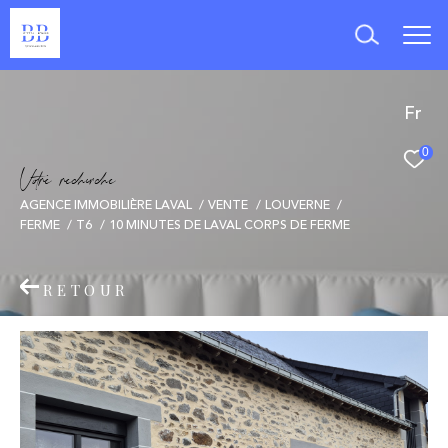
Fr
0
V
o
r
e
r
e
c
e
c
e
AGENCE IMMOBILIÈRE LAVAL
VENTE
LOUVERNE
FERME
T6
10 MINUTES DE LAVAL CORPS DE FERME
RETOUR