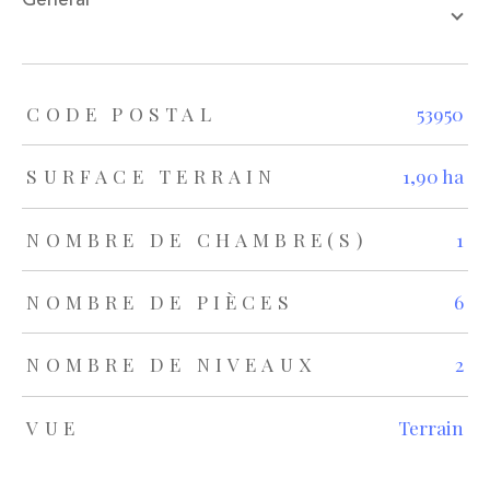
TRAD_ZEPHYR_Caracteristique
TRAD_ZEPHYR_Valeurs
CODE POSTAL
53950
SURFACE TERRAIN
1,90 ha
NOMBRE DE CHAMBRE(S)
1
NOMBRE DE PIÈCES
6
NOMBRE DE NIVEAUX
2
VUE
Terrain