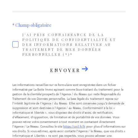
* Champ obligatoire
J'AI PRIS CONNAISSANCE DE LA
POLITIQUE DE CONFIDENTIALITÉ ET
DES INFORMATIONS RELATIVES AU
TRAITEMENT DE MES DONNÉES
PERSONNELLES (*)*
ENVOYER
Les informations recueillies sur ce formulaire sont enregistrées dans un fichier
informatisé par La Boite Immo agissant comme Sous-traitant du traitement pour la
gestion de la clientèle/prospects de l'Agence / du Réseau qui reste Responsable du
Traitement de vos Données personnelles. La base légale du traitement repose sur
l'intérêt légitime de l'Agence / du Réseau. Elles sont conservées jusqu'à demande de
suppression et sont destinées à l'Agence / au Réseau. Conformément à la loi «
informatique et libertés », vous disposez des droits d’accès, de rectification,
d’effacement, d’opposition, de limitation et de portabilité de vos données. Vous
pouvez retirer votre consentement à tout moment en contactant directement
l’Agence / Le Réseau. Consultez le site
https://cnil.fr/fr
pour plus d’informations sur
vos droits. Si vous estimez, après avoir contacté l'Agence / le Réseau, que vos droits «
Informatique et Libertés » ne sont pas respectés, vous pouvez adresser une