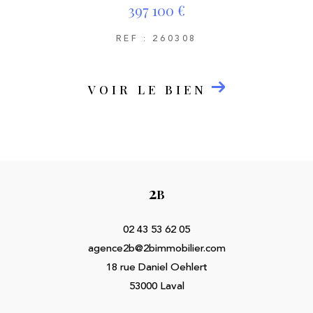
397 100 €
REF : 260308
VOIR LE BIEN
2
B
02 43 53 62 05
agence2b@2bimmobilier.com
18 rue Daniel Oehlert
53000
Laval