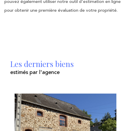
pouvez également utiliser notre outil d'estimation en ligne
pour obtenir une première évaluation de votre propriété.
* champs obligatoires
J'AI PRIS CONNAISSANCE DE LA
POLITIQUE DE CONFIDENTIALITÉ ET
DES INFORMATIONS RELATIVES AU
TRAITEMENT DE MES DONNÉES
Les derniers biens
PERSONNELLES **
estimés par l'agence
ENVOYER
**
Les informations recueillies sur ce formulaire sont
enregistrées dans un fichier informatisé par La Boite Immo
agissant comme Sous-traitant du traitement pour la gestion