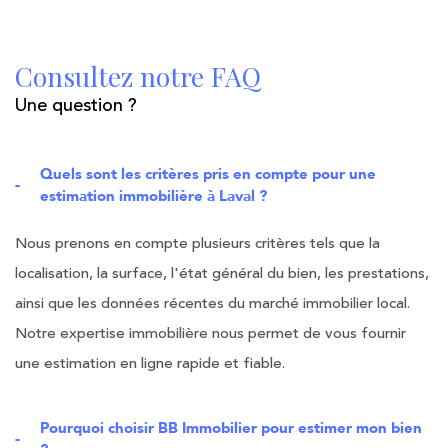
Je souhaite une estimation pour
1
2
3
4
Consultez notre FAQ
vendre mon bien
louer mon bien
Une question ?
Je renseigne les informations de
Quels sont les critères pris en compte pour une
mon bien
estimation immobilière à Laval ?
Nous prenons en compte plusieurs critères tels que la
Appartement
Maison
Type de bien *
localisation, la surface, l'état général du bien, les prestations,
Sélectionnez le type de bien
ainsi que les données récentes du marché immobilier local.
Notre expertise immobilière nous permet de vous fournir
SUIVANT
une estimation en ligne rapide et fiable.
Adresse du bien *
* Champs obligatoires
Pourquoi choisir BB Immobilier pour estimer mon bien
**