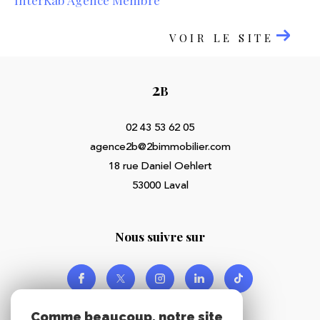
VOIR LE SITE
2
B
02 43 53 62 05
agence2b@2bimmobilier.com
18 rue Daniel Oehlert
53000
Laval
nous suivre sur
Comme beaucoup, notre site