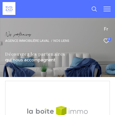
Fr
N
o
p
a
t
e
n
a
i
e
0
AGENCE IMMOBILIÈRE LAVAL
NOS LIENS
Découvrez les partenaires
qui nous accompagnent