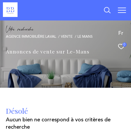
V
o
r
e
r
e
c
e
c
e
Fr
AGENCE IMMOBILIÈRE LAVAL
VENTE
LE MANS
0
Annonces de vente sur Le-Mans
Désolé
Aucun bien ne correspond à vos critères de
recherche