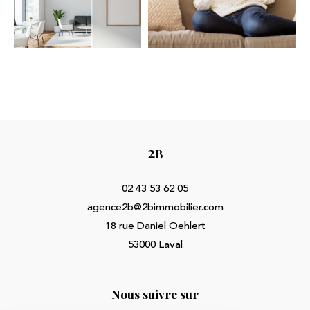
2
B
02 43 53 62 05
agence2b@2bimmobilier.com
18 rue Daniel Oehlert
53000
Laval
nous suivre sur