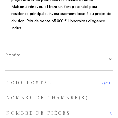
Maison à rénover, offrant un fort potentiel pour
résidence principale, investissement locatif ou projet de
division. Prix de vente 65 000 € Honoraires d'agence
Inclus.
général
TRAD_ZEPHYR_Caracteristique
TRAD_ZEPHYR_Valeurs
CODE POSTAL
53210
NOMBRE DE CHAMBRE(S)
3
NOMBRE DE PIÈCES
5