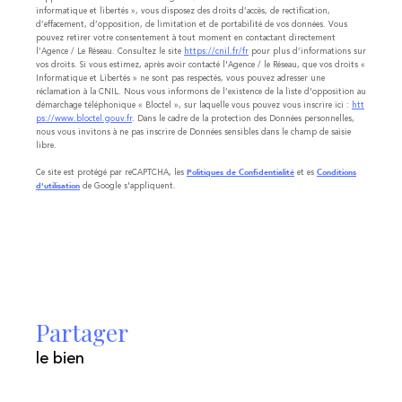
informatique et libertés », vous disposez des droits d’accès, de rectification,
d’effacement, d’opposition, de limitation et de portabilité de vos données. Vous
pouvez retirer votre consentement à tout moment en contactant directement
l’Agence / Le Réseau. Consultez le site
https://cnil.fr/fr
pour plus d’informations sur
vos droits. Si vous estimez, après avoir contacté l'Agence / le Réseau, que vos droits «
Informatique et Libertés » ne sont pas respectés, vous pouvez adresser une
réclamation à la CNIL. Nous vous informons de l’existence de la liste d'opposition au
démarchage téléphonique « Bloctel », sur laquelle vous pouvez vous inscrire ici :
htt
ps://www.bloctel.gouv.fr
. Dans le cadre de la protection des Données personnelles,
nous vous invitons à ne pas inscrire de Données sensibles dans le champ de saisie
libre.
Ce site est protégé par reCAPTCHA, les
et es
Politiques de Confidentialité
Conditions
de Google s'appliquent.
d'utilisation
partager
le bien