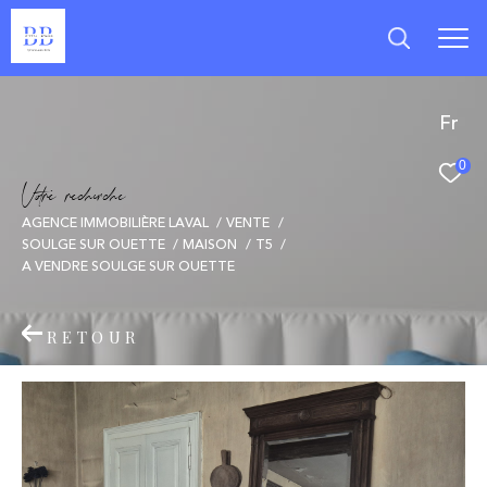
Fr
0
V
o
r
e
r
e
c
e
c
e
AGENCE IMMOBILIÈRE LAVAL
VENTE
SOULGE SUR OUETTE
MAISON
T5
A VENDRE SOULGE SUR OUETTE
RETOUR