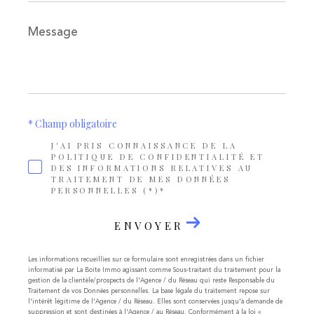
Message
*
* Champ obligatoire
J'AI PRIS CONNAISSANCE DE LA
POLITIQUE DE CONFIDENTIALITÉ ET
DES INFORMATIONS RELATIVES AU
TRAITEMENT DE MES DONNÉES
PERSONNELLES (*)*
ENVOYER
Les informations recueillies sur ce formulaire sont enregistrées dans un fichier
informatisé par La Boite Immo agissant comme Sous-traitant du traitement pour la
gestion de la clientèle/prospects de l'Agence / du Réseau qui reste Responsable du
Traitement de vos Données personnelles. La base légale du traitement repose sur
l'intérêt légitime de l'Agence / du Réseau. Elles sont conservées jusqu'à demande de
suppression et sont destinées à l'Agence / au Réseau. Conformément à la loi «