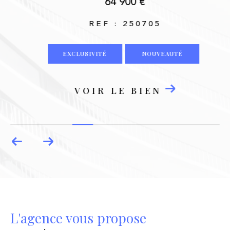
64 900 €
appelez-nous au 02 43 53 62 05 ou écrivez
REF : 250705
à
agence2b@2bimmobilier.com
. Chez BB
Immobilier, chaque é
EXCLUSIVITÉ
NOUVEAUTÉ
VOIR LE BIEN
L'agence vous propose