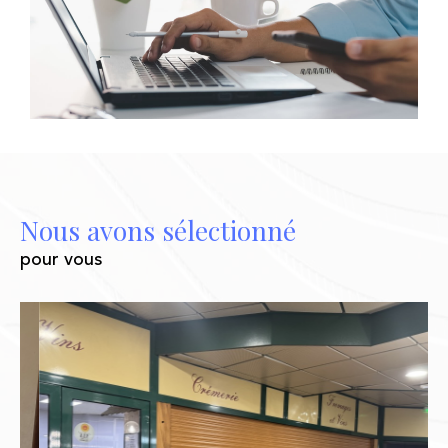
qualifiés. Notre objectif : vendre
rapidement, sereinement, et au juste prix.
Estimation immobilière
Vous souhaitez
faire estimer votre bien à La
val
? Notre service est
, précis et
offert
personnalisé. Nous prenons en compte les
Nous avons sélectionné
réalités concrètes du marché immobilier
pour vous
lavallois : prix au m² dans les quartiers
comme
,
, ou encore
Hilard
Bourny
les
, dynamisme des ventes,
Pommeraies
tension locative, type de bien.
Nous basons chaque estimation sur des