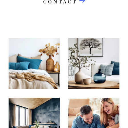
simple produit, mais comme un projet de
CONTACT
confiance, de valeur et de transmission.
Parce que chaque rue lavalloise — de
à
, en
Daniel Oehlert
rue du Colonel Flatters
passant par
ou
—
Avesnières
Gué d'Orger
porte une dynamique propre, notre
approche repose sur une connaissance fine
du terrain, enrichie par l’expérience, la
proximité et la transparence.
Un accompagnement global
pour vos besoins immobiliers
à Laval