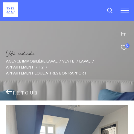
Fr
0
V
o
r
e
r
e
c
e
c
e
AGENCE IMMOBILIÈRE LAVAL
VENTE
LAVAL
APPARTEMENT
T2
APPARTEMENT LOUE A TRES BON RAPPORT
RETOUR