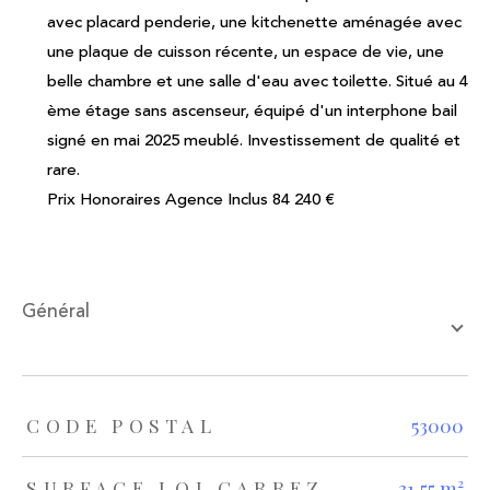
avec placard penderie, une kitchenette aménagée avec
une plaque de cuisson récente, un espace de vie, une
belle chambre et une salle d'eau avec toilette. Situé au 4
ème étage sans ascenseur, équipé d'un interphone bail
signé en mai 2025 meublé. Investissement de qualité et
rare.
Prix Honoraires Agence Inclus 84 240 €
général
TRAD_ZEPHYR_Caracteristique
TRAD_ZEPHYR_Valeurs
CODE POSTAL
53000
SURFACE LOI CARREZ
31,55 m²