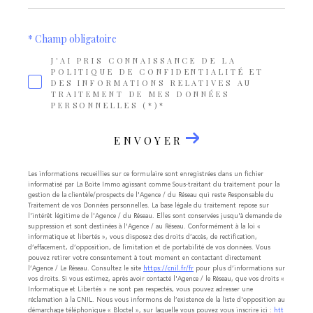
* Champ obligatoire
J'AI PRIS CONNAISSANCE DE LA
POLITIQUE DE CONFIDENTIALITÉ ET
DES INFORMATIONS RELATIVES AU
TRAITEMENT DE MES DONNÉES
PERSONNELLES (*)*
ENVOYER
Les informations recueillies sur ce formulaire sont enregistrées dans un fichier
informatisé par La Boite Immo agissant comme Sous-traitant du traitement pour la
gestion de la clientèle/prospects de l'Agence / du Réseau qui reste Responsable du
Traitement de vos Données personnelles. La base légale du traitement repose sur
l'intérêt légitime de l'Agence / du Réseau. Elles sont conservées jusqu'à demande de
suppression et sont destinées à l'Agence / au Réseau. Conformément à la loi «
informatique et libertés », vous disposez des droits d’accès, de rectification,
d’effacement, d’opposition, de limitation et de portabilité de vos données. Vous
pouvez retirer votre consentement à tout moment en contactant directement
l’Agence / Le Réseau. Consultez le site
https://cnil.fr/fr
pour plus d’informations sur
vos droits. Si vous estimez, après avoir contacté l'Agence / le Réseau, que vos droits «
Informatique et Libertés » ne sont pas respectés, vous pouvez adresser une
réclamation à la CNIL. Nous vous informons de l’existence de la liste d'opposition au
démarchage téléphonique « Bloctel », sur laquelle vous pouvez vous inscrire ici :
htt